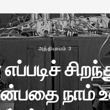
p To Date With All Our M
அத்தியாயம் 3
் எப்படிச் சிறந
 என்பதை நாம் உ
p in touch with Founders' Memorial