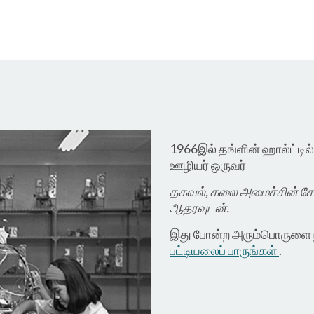
1966இல் தங்ளின் ஹால்ட்டி
ஊழியர் ஒருவர்
தகவல், கலை அமைச்சின் சேகர
ஆதரவுடன்.
இது போன்ற அரும்பொருளை ந
பட்டியலைப் பாருங்கள்
.