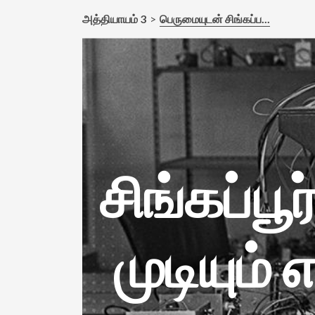
அத்தியாயம் 3
பெருமையுடன் சிங்கப்ப...
Keep U
Name
சிங்கப்பூர
Email
*
முடியும்
I'd like to kee