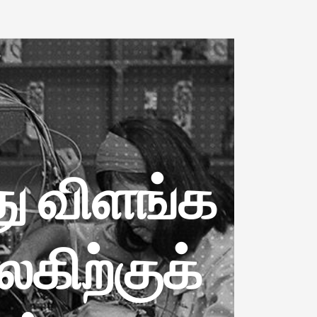
useums!
்து ​விளங்க
லகிற்குக்