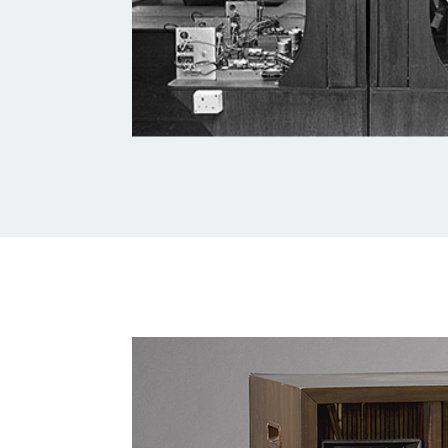
Setron TV
by
National Heritage Board
on
Sketch