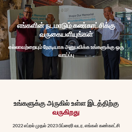
எங்களின் நடமாடும் கண்காட்சிக்கு
Keep Up To Date With
வருகையளியுங்கள்
All Our Museums!
எல்லாவற்றையும் நேரடியாக அனுபவிக்க உங்களுக்கு ஒரு
வாய்ப்பு
Name
Email
*
உங்களுக்கு அருகில் உள்ள இடத்திற்கு
வருகிறது
2022 எப்ரல் முதல் 2023 பிப்ரைரி வடர, எங்கள் கண்காட்சி
I'd like to keep in touch with Founders' Memorial