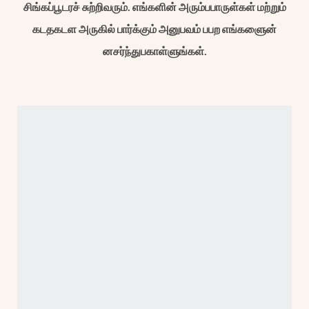
சிங்கப்பூடரச் சுற்றிவரும். எங்களின் அரும்பபாருள்கள் மற்றும்
கடதகடள அருகில் பார்க்கும் அனுபவம் பபற எங்களுைன்
Sign up to hear from our other museums, too!
னசர்ந்துபகாள்ளுங்கள்.
Select All
Asian Civilisations Museum
Bras Basah.Bugis
Changi Chapel and Museum
Indian Heritage Centre
Malay Heritage Centre
National Museum of Singapore
NHB Festivals